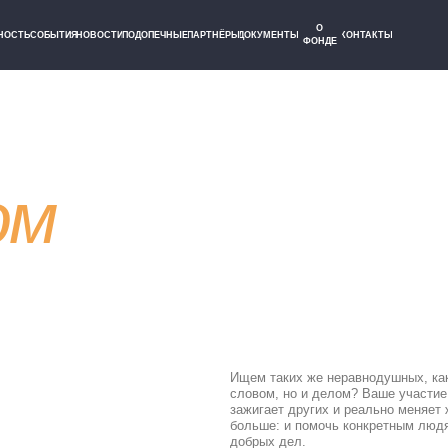
О
ЫТИЯ
НОВОСТИ
ПОДОПЕЧНЫЕ
ПАРТНЁРЫ
ДОКУМЕНТЫ
КОНТАКТЫ
ФОНДЕ
м
Ищем таких же неравнодушных, как мы! Хотите помо
словом, но и делом? Ваше участие – это не просто л
зажигает других и реально меняет жизни тех, кому
больше: и помочь конкретным людям, и создать по
добрых дел.
Ваша энергия и желание творить добро – наш главн
мы воплотим задуманное и сможем поддержать тех, 