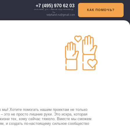
+7 (495) 970 62 03
Москва, ул. Павла Корчагина д.
КАК ПОМОЧЬ?
2а
helphand.ru@gmail.com
гать нашим проектам не только
ишние руки. Это искра, которая
 сейчас тяжело. Вместе мы сможем
-настоящему сильное сообщество
ый ресурс. Именно с вашей помощью
кто в этом нуждается. Уверены, что