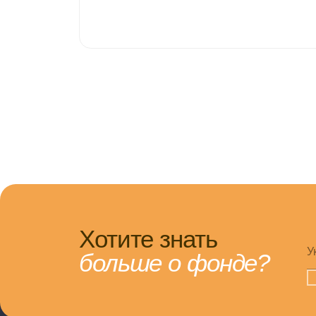
Хотите знать
Укажите 
больше о фонде?
Даю сог
КОНТАКТЫ
Мы работаем:
Москва, ул. П
18:00
2а
helphand.ru@
+7 (495)
Чтобы помочь другому человеку,
не обязательно быть сильным и
+7 (916)
богатым — достаточно быть добрым