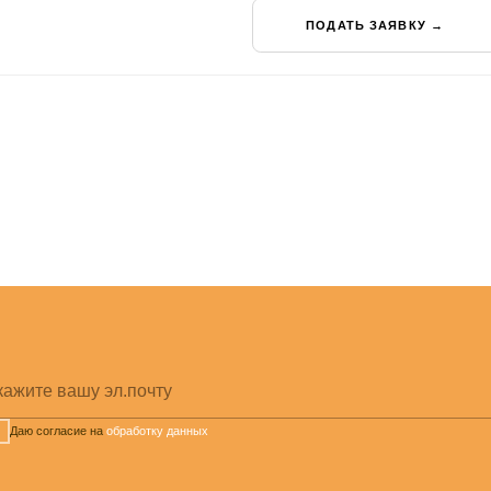
вашу эл.почту
ласие на
обработку данных
НАША РАБОТА
 Пн-Пт с 10:00 до
Деятельность
О фонде
авла Корчагина д.
События
Документы
Новости
Реквизиты
gmail.com
Подопечные
Отчёты
 970 62 03
Партнёры
Контакты
 551 62 03
© 2003-
2026
. Благотворительный фонд «Рука помощи».