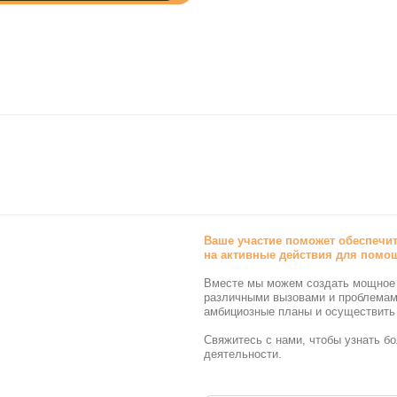
Ваше участие поможет обеспечить необходимые 
на активные действия для помощи тем, кто нужд
Вместе мы можем создать мощное сообщество, спос
различными вызовами и проблемами. Ваша поддерж
амбициозные планы и осуществить благие цели.
Свяжитесь с нами, чтобы узнать больше о возможно
деятельности.
ПОДАТЬ ЗАЯВКУ →