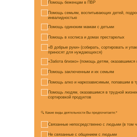
приносят для нуждающихся)
«Забота близко» (помощь детям, оказавшимся в сложно
Помощь заключенным и их семьям
Помощь алко и наркозависимым, попавшим в трудную 
Помощь людям, оказавшимся в трудной жизненной ситу
сортировкой продуктов
🔍 Какие виды деятельности Вы предпочитаете:*
Связанные непосредственно с людьми (в том числе с 
Не связанные с общением с людьми
Фотограф / видеограф
Парикмахер
Помощь автомобилем (отвезти что-то, встретить кого-то 
Ведение соц. сетей (smm-специалист, дизайнер, копира
Проведение тематических мастер-классов для подопе
Другое: