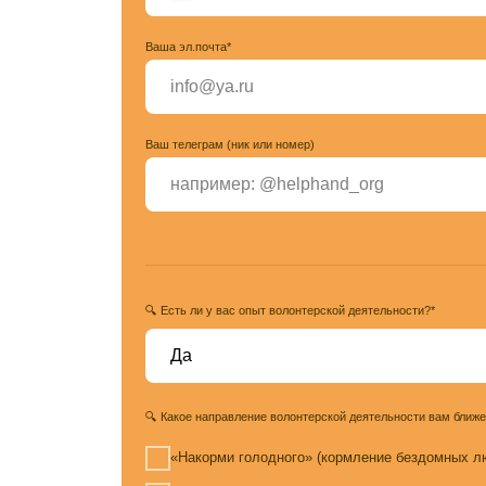
Ваш телеграм (ник или номер)
🔍 Есть ли у вас опыт волонтерской деятельности?*
🔍 Какое направление волонтерской деятельности вам ближе (можно от
«Накорми голодного» (кормление бездомных людей)
Помощь беженцам в ПВР
Помощь семьям, воспитывающих детей, подростков, м
инвалидностью
Помощь одиноким мамам с детьми
Помощь в хосписа и домах престарелых
«В добрые руки» (собирать, сортировать и упаковывала