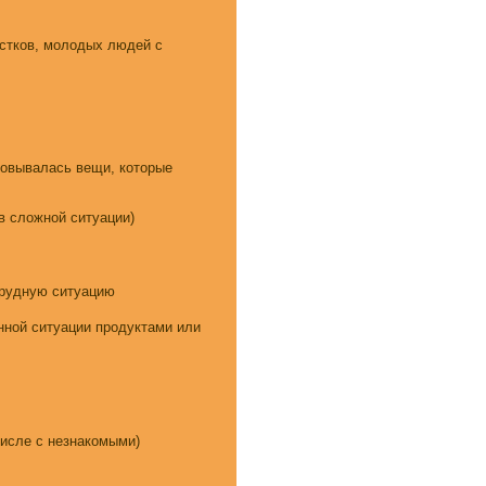
й ситуации)
ситуацию
ации продуктами или
незнакомыми)
и т.д.)
йтер)
чных фонда