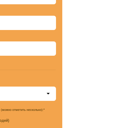
метить несколько):*
олодых людей с
сь вещи, которые