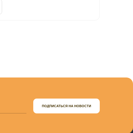
ПОДПИСАТЬСЯ НА НОВОСТИ
ПОЛИТИКА КОНФИДЕНЦИАЛЬНОСТИ
Совершая пожертвование,
пользователь заключает договор
пожертвования путем акцепта
публичной оферты
Политика в отношении Персональных
Данных
CC BY-SA 4.0