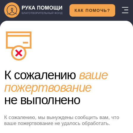
КАК ПОМОЧЬ?
К сожалению
ваше
пожертвование
не выполнено
К сожалению, мы вынуждены сообщить вам, что
ваше пожертвование не удалось обработать.
Мы искренне сожалеем о возникших неудобствах.
Пожалуйста, проверьте данные вашей оплаты и
попробуйте снова. Если у вас возникнут вопросы
или потребуется помощь, не стесняйтесь
обращаться к нашей команде. Мы ценим ваше
желание участвовать в нашем фонде и будем рады
помочь вам в дальнейшем.