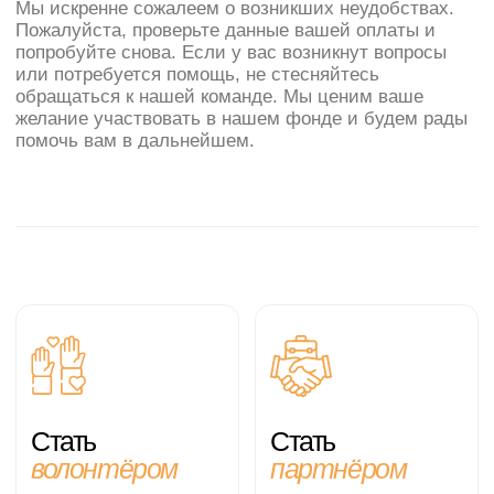
Стать
Стать
волонтёром
партнёром
Мы ищем
Если вы хотите стать
единомышленников,
волонтером, но не
готовых поддерживать
знаете, чем можете
наши благотворительные
быть полезны Фонду,
и общественные
заполните анкету, и
инициативы, чтобы
мы обязательно
вместе помогать тем, кто
найдем для вас
в них нуждается.
важное дело.
ПОДРОБНЕЕ →
ПОДРОБНЕЕ →
Хотите знать