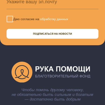
Деятельность
О фонде
События
Документы
Новости
Реквизиты
Подопечные
Отчёты
Партнёры
Контакты
КОНТАКТЫ
Мы работаем: Пн-Пт с 10:00 до 18:00
Москва, ул. Павла Корчагина д. 2а
helphand.ru@gmail.com
+7 (495) 970 62 03
+7 (916) 551 62 03
ПОЛИТИКА КОНФИДЕНЦИАЛЬНОСТИ