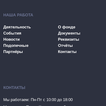
Совершая пожертвование, пользователь
заключает договор пожертвования путем
акцепта
публичной оферты
Политика в отношении Персональных Данных
CC BY-SA 4.0
РАЗРАБОТКА ПОД КЛЮЧ
© 2003-
2026
. Благотворительный фонд
«Рука помощи».