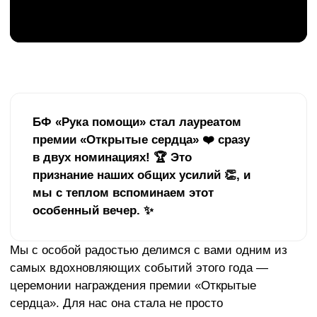
премии «Открытые сердца» ❤️ сразу
в двух номинациях! 🏆 Это
признание наших общих усилий 👏, и
мы с теплом вспоминаем этот
особенный вечер. ✨
Мы с особой радостью делимся с вами одним из
самых вдохновляющих событий этого года —
церемонии награждения премии «Открытые
сердца». Для нас она стала не просто
торжественным мероприятием, а настоящим
праздником добра, где царила атмосфера
искренности и душевной близости.
Было очень трогательно увидеть столько людей,
объединенных желанием делать мир лучше.
Эмоции, которые мы пережили в тот вечер,
согревают нас до сих пор и дают новые силы для
дальнейшей работы. Мы приглашаем и вас
окунуться в эту уникальную атмосферу —
посмотрите наши видео и фотоматериалы по
ссылке
. Уверены, они не оставят вас
равнодушными.
Наш фонд был удостоен чести стать лауреатом