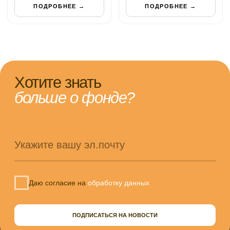
Подопечные
Отчёты
Партнёры
Контакты
КОНТАКТЫ
Мы работаем: Пн-Пт с 10:00 до 18:00
Москва, ул. Павла Корчагина д. 2а
helphand.ru@gmail.com
+7 (495) 970 62 03
+7 (916) 551 62 03
ПОЛИТИКА КОНФИДЕНЦИАЛЬНОСТИ
Совершая пожертвование, пользователь
заключает договор пожертвования путем
акцепта
публичной оферты