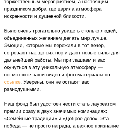
премии сразу в двух значимых номинациях:
«Семейные традиции» и «Доброе дело». Эта
победа — не просто награда, а важное признание
нашего общего труда. Это ваша заслуга, дорогие
друзья, волонтеры и партнеры, ведь именно ваша
бескорыстная помощь и поддержка позволяют нам
реализовывать проекты, меняющие жизни людей к
лучшему.
Мы от всего сердца благодарим организаторов
премии «Открытые сердца» за высокую оценку
нашего труда и всех, кто был с нами в этот вечер.
Ваши аплодисменты стали для нас самым
ценным признанием. Это достижение мотивирует
нас с еще большим энтузиазмом продолжать
нашу миссию, неся добро и тепло тем, кто в этом
так нуждается. Вместе мы способны на многое!
← ВСЕ СОБЫТИЯ