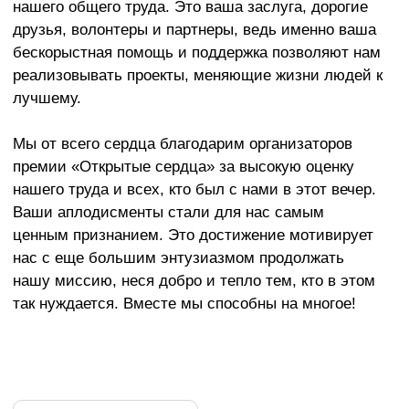
Стать
Стать
волонтёром
партнёром
Мы ищем
Если вы хотите стать
единомышленников,
волонтером, но не
готовых поддерживать
знаете, чем можете
наши благотворительные
быть полезны Фонду,
и общественные
заполните анкету, и
инициативы, чтобы
мы обязательно
вместе помогать тем, кто
найдем для вас
в них нуждается.
важное дело.
ПОДРОБНЕЕ →
ПОДРОБНЕЕ →
Хотите знать
больше о фонде?