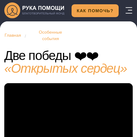
КАК ПОМОЧЬ?
Особенные
Главная
/
события
Две победы ❤️❤️
«Открытых сердец»
БФ «Рука помощи» стал лауреатом